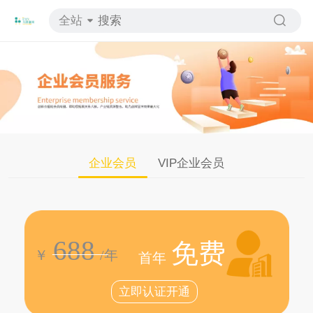
全站
企业会员
VIP企业会员
688
免费
————
￥
/年
首年
立即认证开通